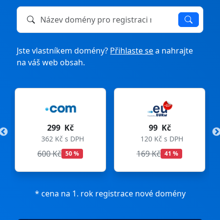
Název domény k registraci nebo převodu
Jste vlastníkem domény?
Přihlaste se
a nahrajte
na váš web obsah.
299 Kč
99 Kč
362 Kč s DPH
120 Kč s DPH
600 Kč
169 Kč
50 %
41 %
* cena na 1. rok registrace nové domény