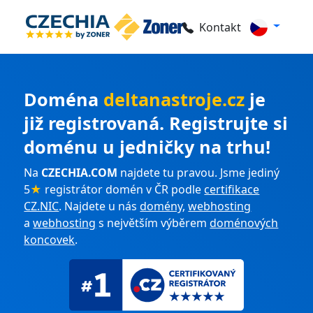
Kontakt
Doména
deltanastroje.cz
je
již registrovaná. Registrujte si
doménu u jedničky na trhu!
Na
CZECHIA.COM
najdete tu pravou. Jsme jediný
5
★
registrátor domén v ČR podle
certifikace
CZ.NIC
. Najdete u nás
domény
,
webhosting
a
webhosting
s největším výběrem
doménových
koncovek
.